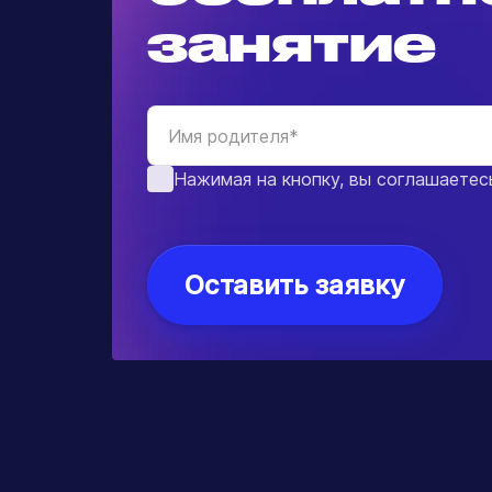
Саларьево
M
Контакты
79032275458
info@koderlab.ru
г Москва,ул. Саларьевская 
корп. 3
Саларьево
M
Время работы:
Пн-Пт
10:00-20:00
Сб-Вс
11:00-18:00